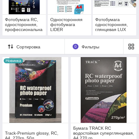
Фотобумага RC,
Односторонняя
Фотобумага
односторонняя,
фотобумага
односторонняя,
профессиональна
LIDER
глянцевая LUX
я.
Start
Сортировка
0
Фильтры
Новинка
Бумага TRACK RC
Track-Premium glossy, RC,
водостойкая суперглянцевая,
А4, 270гр. 50л
A4 270 гр.