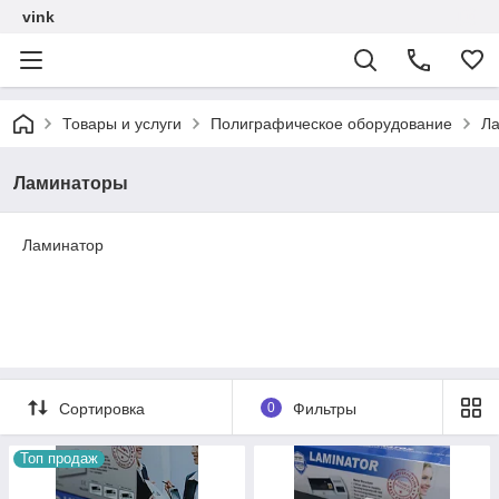
vink
Товары и услуги
Полиграфическое оборудование
Л
Ламинаторы
Ламинатор
Сортировка
0
Фильтры
Топ продаж