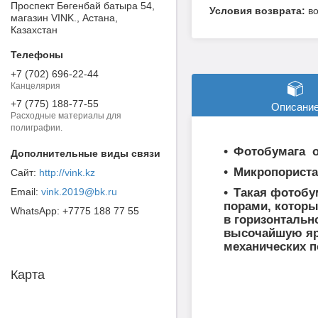
Проспект Бөгенбай батыра 54,
в
магазин VINK., Астана,
Казахстан
+7 (702) 696-22-44
Канцелярия
+7 (775) 188-77-55
Описани
Расходные материалы для
полиграфии.
Фотобумага од
Микропористая
http://vink.kz
vink.2019@bk.ru
Такая фотобу
порами, которы
+7775 188 77 55
в горизонтальн
высочайшую ярк
механических п
Карта