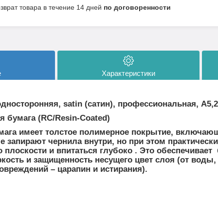
озврат товара в течение 14 дней
по договоренности
е
Характеристики
носторонняя, satin (сатин), профессиональная, A5,2
 бумага (RC/Resin-Coated)
мага имеет толстое полимерное покрытие, включаю
е запирают чернила внутри, но при этом практически
о плоскости и впитаться глубоко . Это обеспечивае
ость и защищенность несущего цвет слоя (от воды,
овреждений – царапин и истирания).