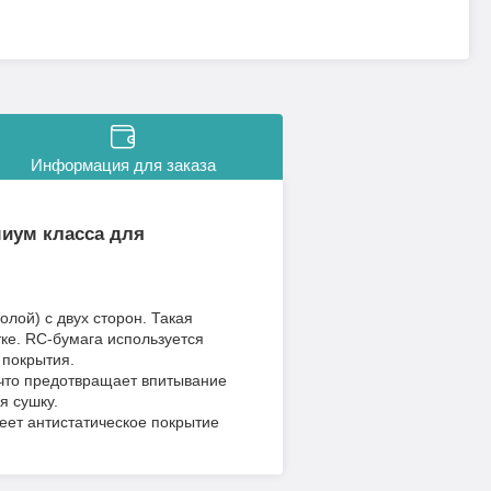
Информация для заказа
емиум класса для
лой) с двух сторон. Такая
тке. RC-бумага используется
 покрытия.
что предотвращает впитывание
я сушку.
меет антистатическое покрытие