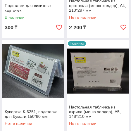
Настольная табличка из
Подставки для визитных
оргстекла (меню холдер), А4,
карточек
210*297 мм
В наличии
Нет в наличии
300
2 200
₸
₸
Новинка
Настольная табличка из
Кувертка К-6251, подставка
акрила (меню холдер), А5,
для бумаги,150*80 мм
148*210 мм
Нет в наличии
Нет в наличии