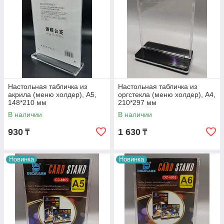
Настольная табличка из
Настольная табличка из
акрила (меню холдер), А5,
оргстекла (меню холдер), А4,
148*210 мм
210*297 мм
В наличии
В наличии
930
1 630
₸
₸
Новинка
Новинка