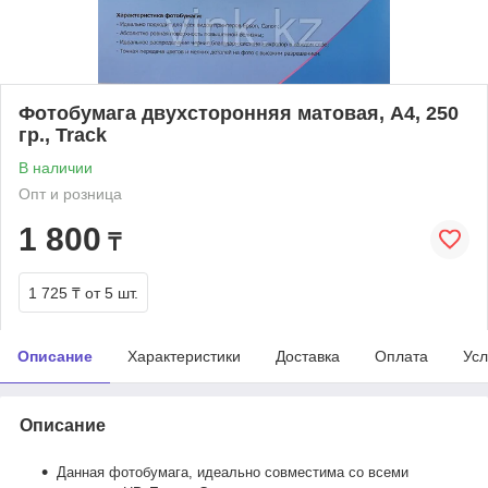
Фотобумага двухсторонняя матовая, A4, 250
гр., Track
В наличии
Опт и розница
1 800
₸
1 725 ₸
от 5 шт.
Описание
Характеристики
Доставка
Оплата
Усл
Описание
Данная фотобумага, идеально совместима со всеми