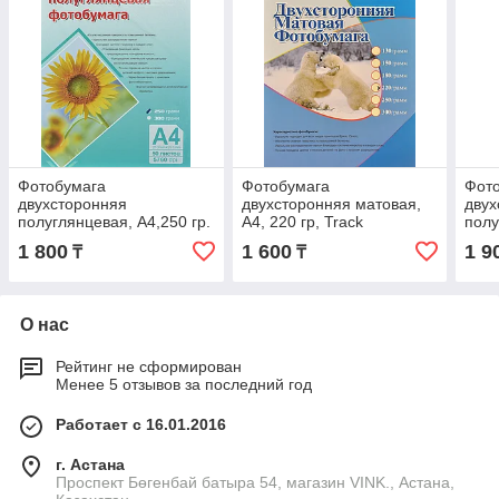
Фотобумага
Фотобумага
Фот
двухсторонняя
двухсторонняя матовая,
двух
полуглянцевая, A4,250 гр.
A4, 220 гр, Track
полу
Track
гр., 
1 800
1 600
1 9
₸
₸
О нас
Рейтинг не сформирован
Менее 5 отзывов за последний год
Работает с 16.01.2016
г. Астана
Проспект Бөгенбай батыра 54, магазин VINK., Астана,