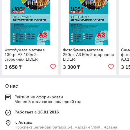
Фотобумага матовая
Фотобумага матовая
Сам
130гр. A3 100л 2-
250гр. A3 50л 2-сторонняя
фото
сторонняя LIDER
LIDER
A3,1
3 650
3 300
3 1
₸
₸
О нас
Рейтинг не сформирован
Менее 5 отзывов за последний год
Работает с 16.01.2016
г. Астана
Проспект Бөгенбай батыра 54, магазин VINK., Астана,