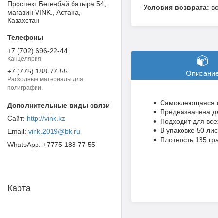
Проспект Бөгенбай батыра 54,
в
магазин VINK., Астана,
Казахстан
+7 (702) 696-22-44
Канцелярия
+7 (775) 188-77-55
Описани
Расходные материалы для
полиграфии.
Самоклеющаяся ф
Предназначена дл
http://vink.kz
Подходит для все
В упаковке 50 лис
vink.2019@bk.ru
Плотность 135 гр
+7775 188 77 55
Карта