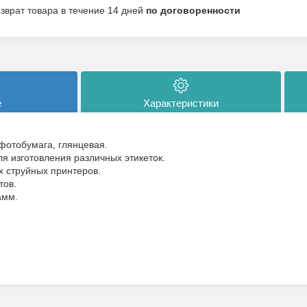
озврат товара в течение 14 дней
по договоренности
е
Характеристики
отобумага, глянцевая.
я изготовления различных этикеток.
х струйных принтеров.
тов.
амм.