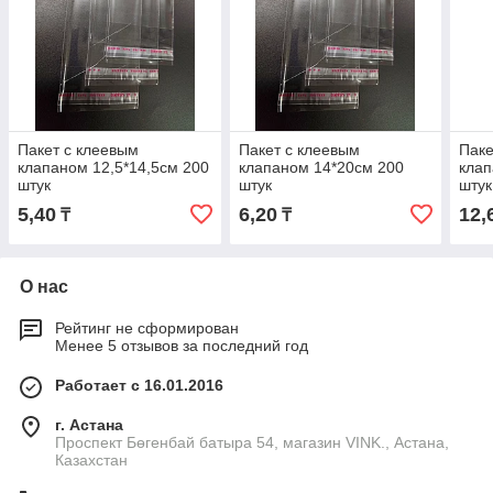
Пакет с клеевым
Пакет с клеевым
Паке
клапаном 12,5*14,5см 200
клапаном 14*20см 200
клап
штук
штук
штук
5,40
6,20
12,
₸
₸
О нас
Рейтинг не сформирован
Менее 5 отзывов за последний год
Работает с 16.01.2016
г. Астана
Проспект Бөгенбай батыра 54, магазин VINK., Астана,
Казахстан