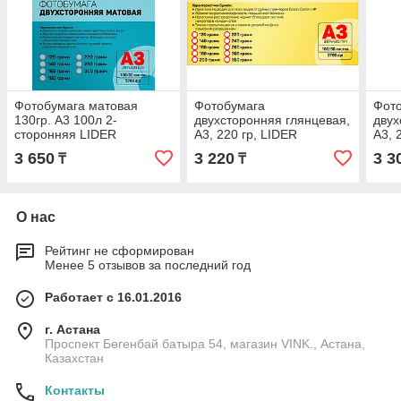
Фотобумага матовая
Фотобумага
Фот
130гр. A3 100л 2-
двухсторонняя глянцевая,
двух
сторонняя LIDER
A3, 220 гр, LIDER
A3, 
3 650
3 220
3 3
₸
₸
О нас
Рейтинг не сформирован
Менее 5 отзывов за последний год
Работает с 16.01.2016
г. Астана
Проспект Бөгенбай батыра 54, магазин VINK., Астана,
Казахстан
Контакты