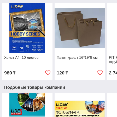
Холст А4, 10 листов
Пакет крафт 16*19*8 см
PIT 
стру
980
120
2 7
₸
₸
Подобные товары компании