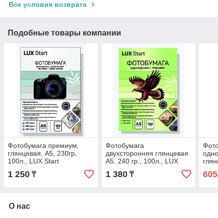
Все условия возврата
Подобные товары компании
Фотобумага премиум,
Фотобумага
Фот
глянцевая, А5, 230гр,
двухсторонняя глянцевая
одн
100л., LUX Start
А5, 240 гр., 100л., LUX
глян
Start
230г
1 250
1 380
605
₸
₸
О нас