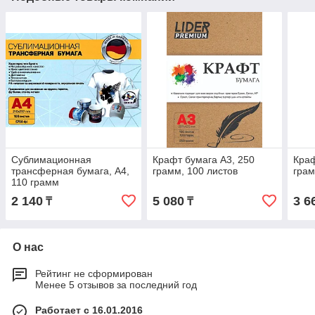
Сублимационная
Крафт бумага А3, 250
Краф
трансферная бумага, A4,
грамм, 100 листов
грам
110 грамм
2 140
5 080
3 6
₸
₸
О нас
Рейтинг не сформирован
Менее 5 отзывов за последний год
Работает с 16.01.2016