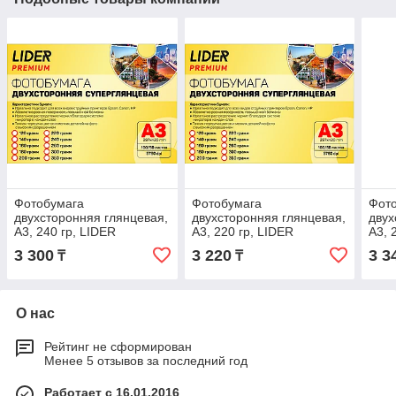
Фотобумага
Фотобумага
Фот
двухсторонняя глянцевая,
двухсторонняя глянцевая,
двух
A3, 240 гр, LIDER
A3, 220 гр, LIDER
A3, 
3 300
3 220
3 3
₸
₸
О нас
Рейтинг не сформирован
Менее 5 отзывов за последний год
Работает с 16.01.2016