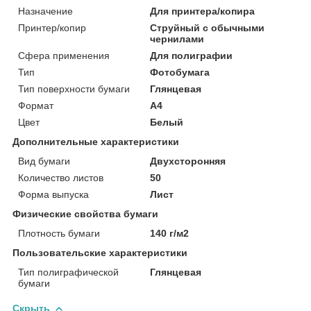
Назначение
Для принтера/копира
Принтер/копир
Струйный с обычными
чернилами
Сфера применения
Для полиграфии
Тип
Фотобумага
Тип поверхности бумаги
Глянцевая
Формат
A4
Цвет
Белый
Дополнительные характеристики
Вид бумаги
Двухсторонняя
Количество листов
50
Форма выпуска
Лист
Физические свойства бумаги
Плотность бумаги
140 г/м2
Пользовательские характеристики
Тип полиграфической
Глянцевая
бумаги
Скрыть