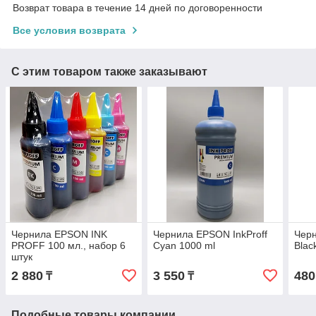
Возврат товара в течение 14 дней по договоренности
Все условия возврата
С этим товаром также заказывают
Чернила EPSON INK
Чернила EPSON InkProff
Черн
PROFF 100 мл., набор 6
Cyan 1000 ml
Blac
штук
2 880
3 550
480
₸
₸
Подобные товары компании