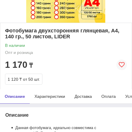
Фотобумага двухсторонняя глянцевая, A4,
140 гр., 50 листов, LIDER
В наличии
Опт и розница
1 170
₸
1 120 ₸
от 50 шт.
Описание
Характеристики
Доставка
Оплата
Усл
Описание
Данная фотобумага, идеально совместима с