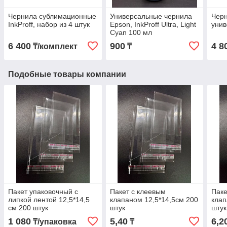
Чернила сублимационные
Универсальные чернила
Чер
InkProff, набор из 4 штук
Epson, InkProff Ultra, Light
унив
Cyan 100 мл
6 400
900
4 8
₸/комплект
₸
Подобные товары компании
Пакет упаковочный с
Пакет с клеевым
Паке
липкой лентой 12,5*14,5
клапаном 12,5*14,5см 200
клап
см 200 штук
штук
штук
1 080
5,40
6,2
₸/упаковка
₸