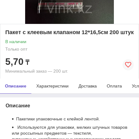
Пакет с клеевым клапаном 12*16,5см 200 штук
В наличии
Только опт
5,70
₸
Минимальный заказ — 200 шт.
Описание
Характеристики
Доставка
Оплата
Усл
Описание
Пакетики упаковочные с клейкой лентой.
Используются для упаковки, мелких штучных товаров
или россыпных предметов — текстиля,
сувенирных, хозяйственных и косметических средств.