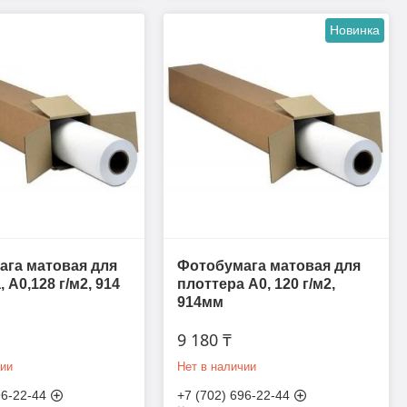
Новинка
га матовая для
Фотобумага матовая для
 A0,128 г/м2, 914
плоттера A0, 120 г/м2,
914мм
9 180 ₸
чии
Нет в наличии
96-22-44
+7 (702) 696-22-44