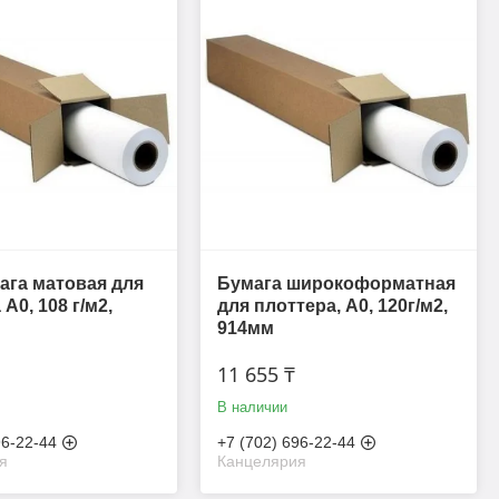
га матовая для
Бумага широкоформатная
A0, 108 г/м2,
для плоттера, A0, 120г/м2,
914мм
11 655 ₸
В наличии
96-22-44
+7 (702) 696-22-44
я
Канцелярия