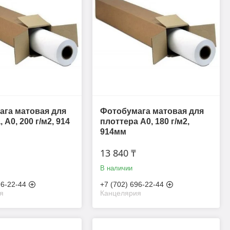
га матовая для
Фотобумага матовая для
 A0, 200 г/м2, 914
плоттера A0, 180 г/м2,
914мм
13 840 ₸
В наличии
96-22-44
+7 (702) 696-22-44
я
Канцелярия