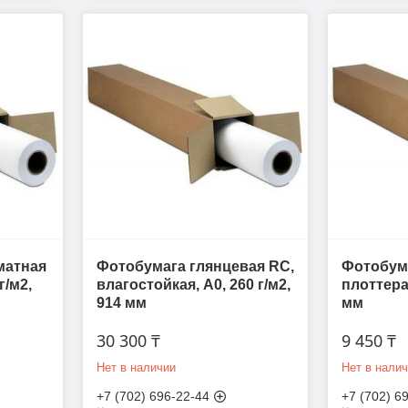
матная
Фотобумага глянцевая RC,
Фотобума
г/м2,
влагостойкая, A0, 260 г/м2,
плоттера,
914 мм
мм
30 300 ₸
9 450 ₸
Нет в наличии
Нет в нали
+7 (702) 696-22-44
+7 (702) 6