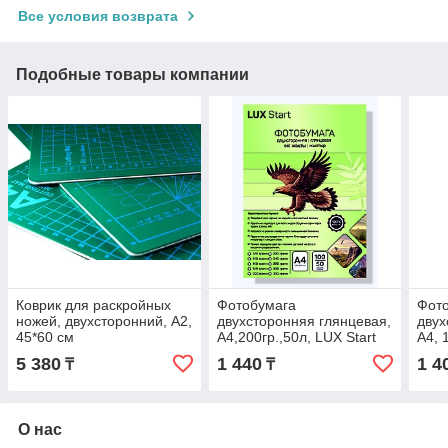
Все условия возврата
Подобные товары компании
Коврик для раскройных
Фотобумага
Фот
ножей, двухсторонний, А2,
двухсторонняя глянцевая,
двух
45*60 см
A4,200гр.,50л, LUX Start
A4, 
5 380
1 440
1 4
₸
₸
О нас