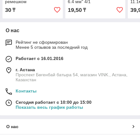
ремешком
6.4 мм" 4/1
11.1
30
19,50
39,
₸
₸
О нас
Рейтинг не сформирован
Менее 5 отзывов за последний год
Работает с 16.01.2016
г. Астана
Проспект Бөгенбай батыра 54, магазин VINK., Астана,
Казахстан
Контакты
Сегодня работает с 10:00 до 15:00
Показать весь график работы
О нас