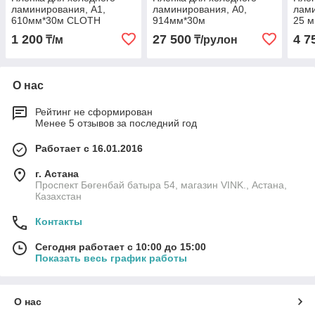
ламинирования, A1,
ламинирования, A0,
лами
610мм*30м CLOTH
914мм*30м
25 м
глян
1 200
27 500
4 7
₸/м
₸/рулон
О нас
Рейтинг не сформирован
Менее 5 отзывов за последний год
Работает с 16.01.2016
г. Астана
Проспект Бөгенбай батыра 54, магазин VINK., Астана,
Казахстан
Контакты
Сегодня работает с 10:00 до 15:00
Показать весь график работы
О нас