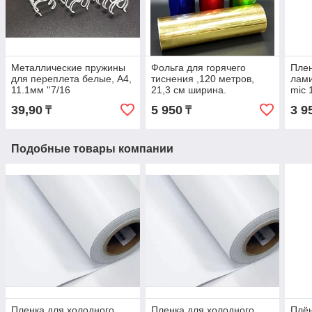
Металлические пружины
Фольга для горячего
Плен
для переплета белые, А4,
тиснения ,120 метров,
лам
11.1мм ''7/16
21,3 см ширина.
mic 
39,90
5 950
3 9
₸
₸
Подобные товары компании
Пленка для холодного
Пленка для холодного
Плён