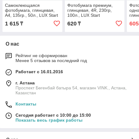
Самоклеющаяся
Фотобумага премиум,
Фот
фотобумага, глянцевая,
глянцевая, 4R, 230гр,
одн
А4, 135гр., 50л., LUX Start
100л., LUX Start
глян
230г
1 615
620
605
₸
₸
О нас
Рейтинг не сформирован
Менее 5 отзывов за последний год
Работает с 16.01.2016
г. Астана
Проспект Бөгенбай батыра 54, магазин VINK., Астана,
Казахстан
Контакты
Сегодня работает с 10:00 до 15:00
Показать весь график работы