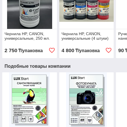
Чернила HP, CANON,
Чернила HP, CANON,
Ручк
универсальные, 250 мл.
универсальные (4 штуки)
нане
2 750
4 800
90
₸/упаковка
₸/упаковка
Подобные товары компании