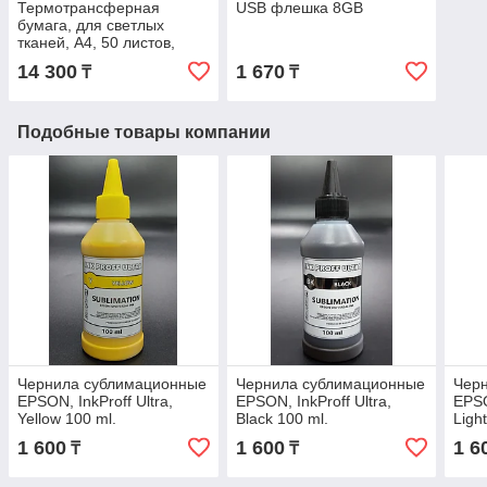
Термотрансферная
USB флешка 8GB
бумага, для светлых
тканей, A4, 50 листов,
Track
14 300
1 670
₸
₸
Подобные товары компании
Чернила сублимационные
Чернила сублимационные
Чер
EPSON, InkProff Ultra,
EPSON, InkProff Ultra,
EPSO
Yellow 100 ml.
Black 100 ml.
Ligh
1 600
1 600
1 6
₸
₸