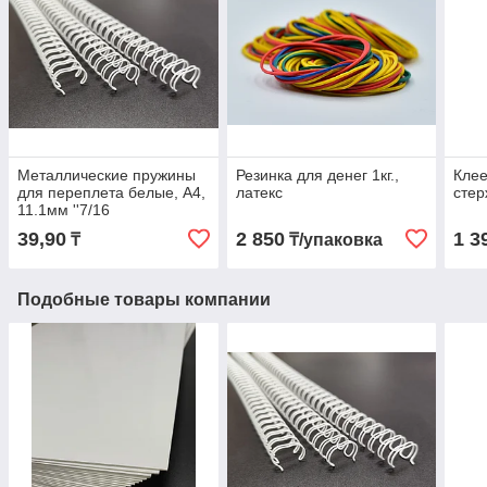
Металлические пружины
Резинка для денег 1кг.,
Клее
для переплета белые, А4,
латекс
стер
11.1мм ''7/16
39,90
2 850
1 3
₸
₸/упаковка
Подобные товары компании