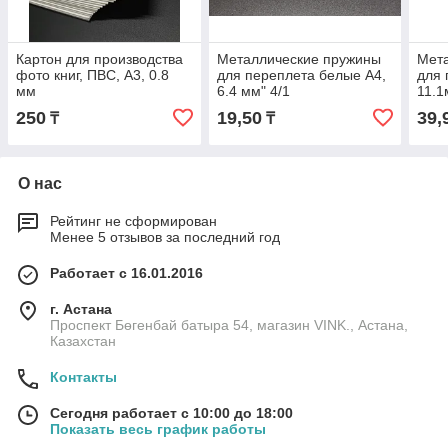
Картон для производства
Металлические пружины
Мет
фото книг, ПВС, А3, 0.8
для переплета белые А4,
для 
мм
6.4 мм" 4/1
11.1
250
19,50
39,
₸
₸
О нас
Рейтинг не сформирован
Менее 5 отзывов за последний год
Работает с 16.01.2016
г. Астана
Проспект Бөгенбай батыра 54, магазин VINK., Астана,
Казахстан
Контакты
Сегодня работает с 10:00 до 18:00
Показать весь график работы