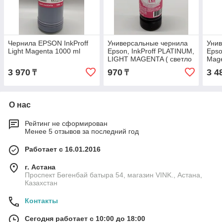
Чернила EPSON InkProff
Универсальные чернила
Уни
Light Magenta 1000 ml
Epson, InkProff PLATINUM,
Epson
LIGHT MAGENTA ( светло
Mage
красный) 100 мл
3 970
970
3 4
₸
₸
О нас
Рейтинг не сформирован
Менее 5 отзывов за последний год
Работает с 16.01.2016
г. Астана
Проспект Бөгенбай батыра 54, магазин VINK., Астана,
Казахстан
Контакты
Сегодня работает с 10:00 до 18:00