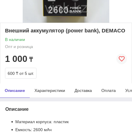
Внешний аккумулятор (power bank), DEMACO
В наличии
Опт и розница
1 000
₸
600 ₸
от 5 шт.
Описание
Характеристики
Доставка
Оплата
Усл
Описание
Материал корпуса: пластик
Емкость: 2600 мАч