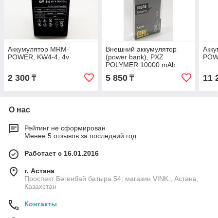
Аккумулятор MRM-
Внешний аккумулятор
Акк
POWER, KW4-4, 4v
(power bank), PXZ
POW
POLYMER 10000 mAh
2 300
5 850
11 
₸
₸
О нас
Рейтинг не сформирован
Менее 5 отзывов за последний год
Работает с 16.01.2016
г. Астана
Проспект Бөгенбай батыра 54, магазин VINK., Астана,
Казахстан
Контакты