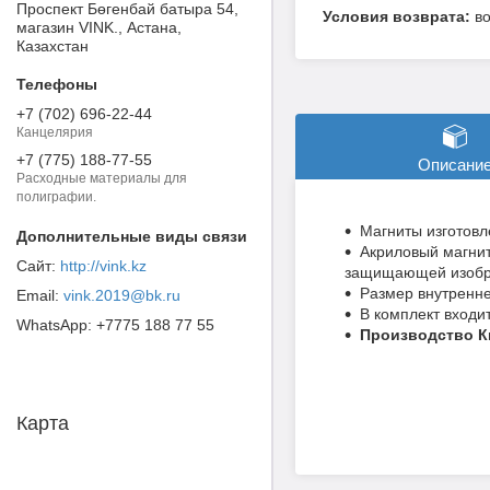
Проспект Бөгенбай батыра 54,
в
магазин VINK., Астана,
Казахстан
+7 (702) 696-22-44
Канцелярия
+7 (775) 188-77-55
Описани
Расходные материалы для
полиграфии.
Магниты изготовл
Акриловый магнит
http://vink.kz
защищающей изобр
Размер внутренне
vink.2019@bk.ru
В комплект входи
+7775 188 77 55
Производство К
Карта