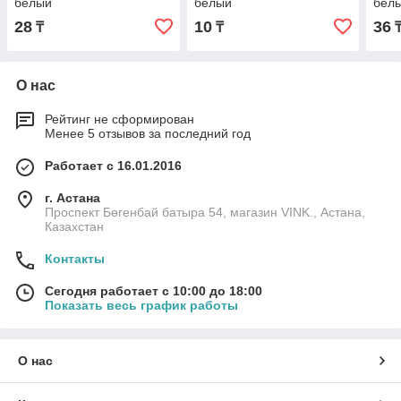
белый
белый
бел
28
10
36
₸
₸
О нас
Рейтинг не сформирован
Менее 5 отзывов за последний год
Работает с 16.01.2016
г. Астана
Проспект Бөгенбай батыра 54, магазин VINK., Астана,
Казахстан
Контакты
Сегодня работает с 10:00 до 18:00
Показать весь график работы
О нас