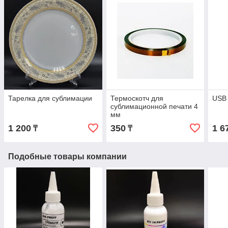
Тарелка для сублимации
Термоскотч для
USB
сублимационной печати 4
мм
1 200
350
1 6
₸
₸
Подобные товары компании