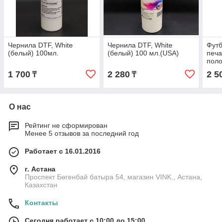
Чернила DTF, White
Чернила DTF, White
Футб
(белый) 100мл.
(белый) 100 мл.(USA)
печа
пол
сэнд
1 700
2 280
2 5
₸
₸
О нас
Рейтинг не сформирован
Менее 5 отзывов за последний год
Работает с 16.01.2016
г. Астана
Проспект Бөгенбай батыра 54, магазин VINK., Астана,
Казахстан
Контакты
Сегодня работает с 10:00 до 15:00