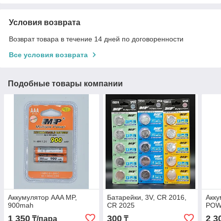
Условия возврата
Возврат товара в течение 14 дней по договоренности
Все условия возврата
Подобные товары компании
Аккумулятор AAA MP,
Батарейки, 3V, CR 2016,
Акк
900mah
CR 2025
POW
1 350
300
2 3
₸/пара
₸