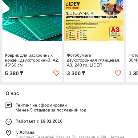
Коврик для раскройных
Фотобумага
Фото
ножей, двухсторонний, А2,
двухсторонняя глянцевая,
30*4
45*60 см
A3, 240 гр, LIDER
5 380
3 300
1 3
₸
₸
О нас
Рейтинг не сформирован
Менее 5 отзывов за последний год
Работает с 16.01.2016
г. Астана
Проспект Бөгенбай батыра 54, магазин VINK., Астана,