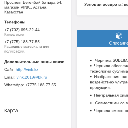
Проспект Бөгенбай батыра 54,
в
магазин VINK., Астана,
Казахстан
+7 (702) 696-22-44
Канцелярия
+7 (775) 188-77-55
Описани
Расходные материалы для
полиграфии.
Чернила SUBLIMA
Чернила обеспечи
http://vink.kz
технологии сублима
Изображения, нан
vink.2019@bk.ru
воздействию ультра
+7775 188 77 55
продукции.
Нейтральная хими
Совместимы со в
Карта
Чернила имеют п