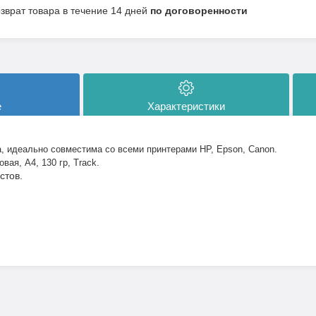
озврат товара в течение 14 дней
по договоренности
е
Характеристики
, идеально совместима со всеми принтерами
HP
, Epson, Canon.
вая, A4, 130 гр, Track.
стов.