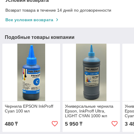
Условия возврата
Возврат товара в течение 14 дней по договоренности
Все условия возврата
Подобные товары компании
Чернила EPSON InkProff
Универсальные чернила
Уни
Cyan 100 мл
Epson, InkProff Ultra,
Epson
LIGHT CYAN 1000 мл
Cyan
480
5 950
3 4
₸
₸