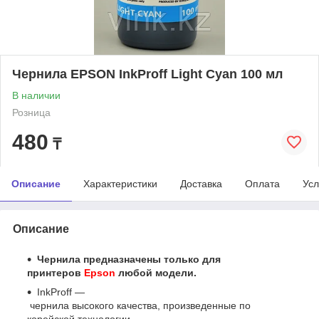
Чернила EPSON InkProff Light Cyan 100 мл
В наличии
Розница
480
₸
Описание
Характеристики
Доставка
Оплата
Усл
Описание
Чернила предназначены только для
принтеров
Epson
любой модели.
InkProff ―
чернила высокого качества, произведенные по
корейской технологии.