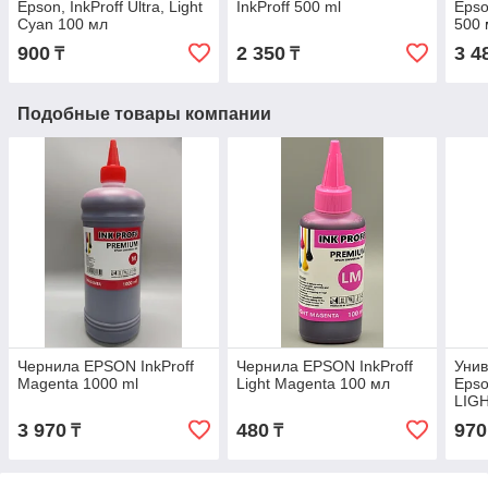
Epson, InkProff Ultra, Light
InkProff 500 ml
Epso
Cyan 100 мл
500 
900
2 350
3 4
₸
₸
Подобные товары компании
Чернила EPSON InkProff
Чернила EPSON InkProff
Уни
Magenta 1000 ml
Light Magenta 100 мл
Epso
LIG
крас
3 970
480
970
₸
₸