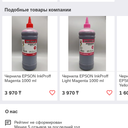
Подобные товары компании
Чернила EPSON InkProff
Чернила EPSON InkProff
Чер
Magenta 1000 ml
Light Magenta 1000 ml
EPSO
Yell
3 970
3 970
1 6
₸
₸
О нас
Рейтинг не сформирован
Менее 5 отзывов за последний год