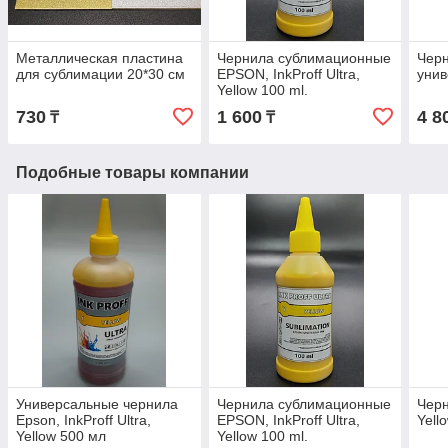
Металлическая пластина
Чернила сублимационные
Чер
для сублимации 20*30 см
EPSON, InkProff Ultra,
унив
Yellow 100 ml.
730
1 600
4 8
₸
₸
Подобные товары компании
Универсальные чернила
Чернила сублимационные
Черн
Epson, InkProff Ultra,
EPSON, InkProff Ultra,
Yell
Yellow 500 мл
Yellow 100 ml.