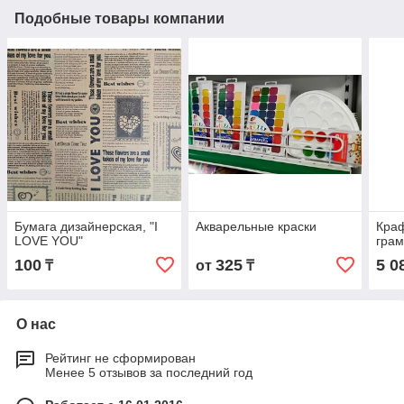
Подобные товары компании
Бумага дизайнерская, "I
Акварельные краски
Краф
LOVE YOU"
грам
100
325
5 0
₸
от
₸
О нас
Рейтинг не сформирован
Менее 5 отзывов за последний год