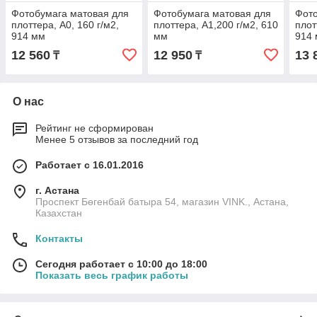
Фотобумага матовая для
Фотобумага матовая для
Фото
плоттера, A0, 160 г/м2,
плоттера, A1,200 г/м2, 610
плот
914 мм
мм
914
12 560
12 950
13 
₸
₸
О нас
Рейтинг не сформирован
Менее 5 отзывов за последний год
Работает с 16.01.2016
г. Астана
Проспект Бөгенбай батыра 54, магазин VINK., Астана,
Казахстан
Контакты
Сегодня работает с 10:00 до 18:00
Показать весь график работы