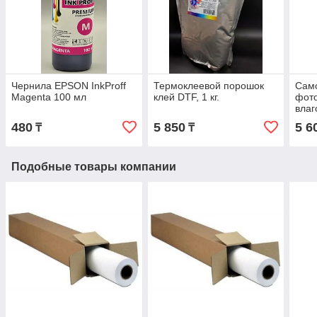
Чернила EPSON InkProff
Термоклеевой порошок
Сам
Magenta 100 мл
клей DTF, 1 кг.
фото
влаг
50л.
480
5 850
5 6
₸
₸
Подобные товары компании