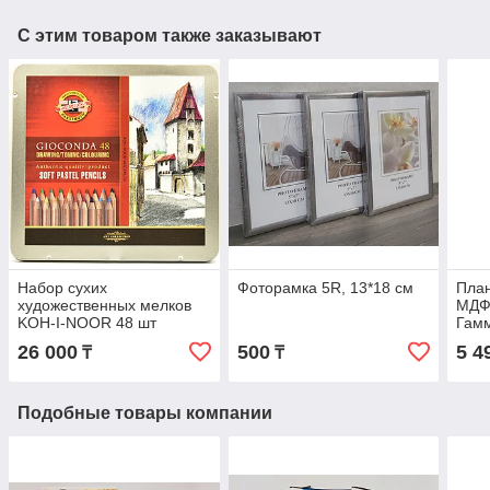
С этим товаром также заказывают
Набор сухих
Фоторамка 5R, 13*18 см
План
художественных мелков
МДФ 
KOH-I-NOOR 48 шт
Гам
26 000
500
5 4
₸
₸
Подобные товары компании