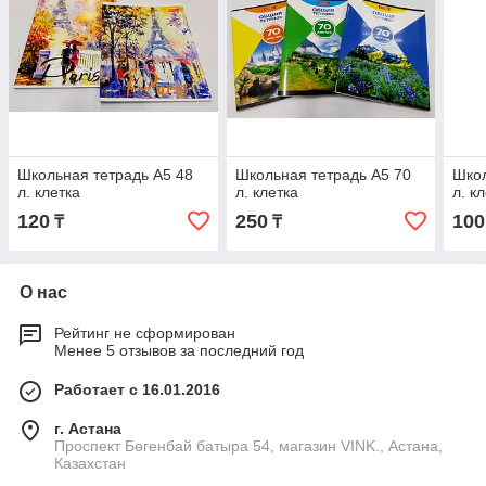
Школьная тетрадь А5 48
Школьная тетрадь А5 70
Школ
л. клетка
л. клетка
л. к
120
250
100
₸
₸
О нас
Рейтинг не сформирован
Менее 5 отзывов за последний год
Работает с 16.01.2016
г. Астана
Проспект Бөгенбай батыра 54, магазин VINK., Астана,
Казахстан