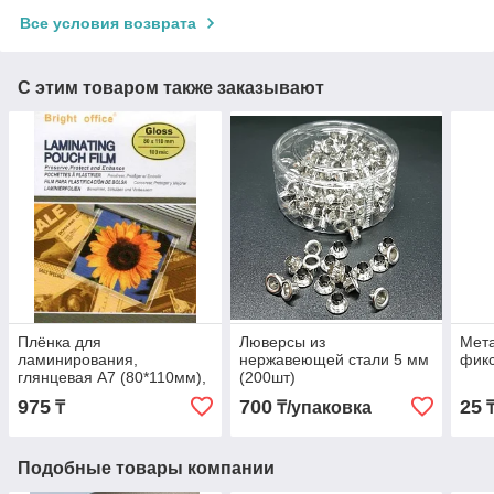
Все условия возврата
С этим товаром также заказывают
Плёнка для
Люверсы из
Мета
ламинирования,
нержавеющей стали 5 мм
фик
глянцевая A7 (80*110мм),
(200шт)
100 микрон
975
700
25
₸
₸/упаковка
Подобные товары компании