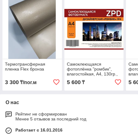
Термотрансферная
Самоклеющаяся
Сам
пленка Flex бронза
фотоплёнка "ромбик",
фото
влагостойкая, А4, 130гр.,
влаг
50л.
50л.
3 300
5 600
5 6
₸/пог.м
₸
О нас
Рейтинг не сформирован
Менее 5 отзывов за последний год
Работает с 16.01.2016