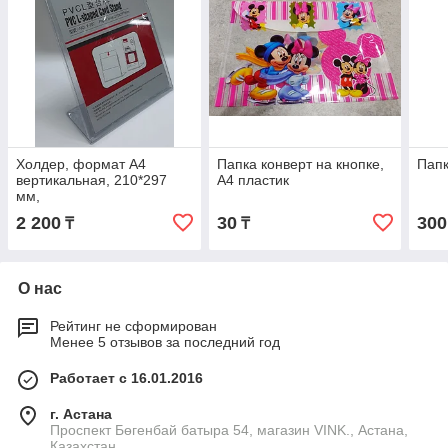
Холдер, формат А4
Папка конверт на кнопке,
Папк
вертикальная, 210*297
A4 пластик
мм,
2 200
30
300
₸
₸
О нас
Рейтинг не сформирован
Менее 5 отзывов за последний год
Работает с 16.01.2016
г. Астана
Проспект Бөгенбай батыра 54, магазин VINK., Астана,
Казахстан