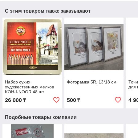
С этим товаром также заказывают
Набор сухих
Фоторамка 5R, 13*18 см
Точи
художественных мелков
для 
KOH-I-NOOR 48 шт
26 000
500
4 9
₸
₸
Подобные товары компании