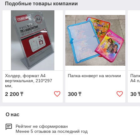
Подобные товары компании
Холдер, формат А4
Папка-конверт на молнии
Папк
вертикальная, 210*297
A4 п
мм,
2 200
300
30
₸
₸
О нас
Рейтинг не сформирован
Менее 5 отзывов за последний год