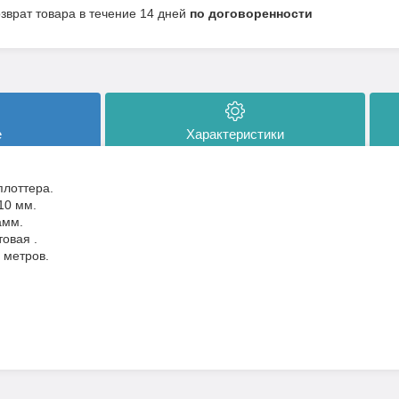
озврат товара в течение 14 дней
по договоренности
е
Характеристики
плоттера.
10 мм.
амм.
овая .
 метров.