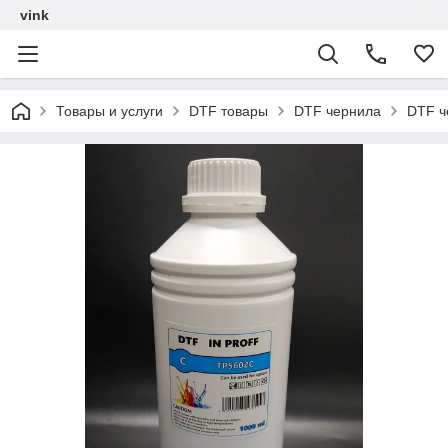
vink
Товары и услуги
DTF товары
DTF чернила
DTF ч