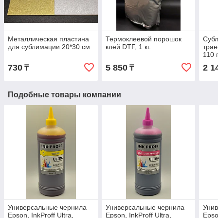
Металлическая пластина
Термоклеевой порошок
Суб
для сублимации 20*30 см
клей DTF, 1 кг.
тран
110 
730
5 850
2 1
₸
₸
Подобные товары компании
Универсальные чернила
Универсальные чернила
Уни
Epson, InkProff Ultra,
Epson, InkProff Ultra,
Epson