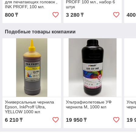
для печатающих головок ,
PROFF 100 мл., набор 6
INK PROFF, 100 мл.
штук
800
3 280
400
₸
₸
Подобные товары компании
Универсальные чернила
Ультрафиолетовые УФ
Уль
Epson, InkProff Ultra,
чернила M, 1000 мл
черн
YELLOW 1000 мл
6 210
19 950
19 
₸
₸