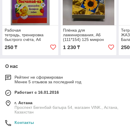
Рабочая
Плёнка для
Тетр
тетрадь, тренировка
ламинирования, A6
ЖАЗУ
быстрого счёта, А4
(111*154) 125 микрон
Бала
250
1 230
250
₸
₸
О нас
Рейтинг не сформирован
Менее 5 отзывов за последний год
Работает с 16.01.2016
г. Астана
Проспект Бөгенбай батыра 54, магазин VINK., Астана,
Казахстан
Контакты