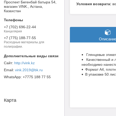
Проспект Бөгенбай батыра 54,
в
магазин VINK., Астана,
Казахстан
+7 (702) 696-22-44
Канцелярия
+7 (775) 188-77-55
Описани
Расходные материалы для
полиграфии.
Глянцевые этикет
Качественный и л
http://vink.kz
необходимо нанест
Формат А4, плотн
vink.2019@bk.ru
В упаковке 50 лис
+7775 188 77 55
Карта