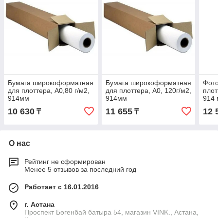
Бумага широкоформатная
Бумага широкоформатная
Фото
для плоттера, A0,80 г/м2,
для плоттера, A0, 120г/м2,
плот
914мм
914мм
914
10 630
11 655
12 
₸
₸
О нас
Рейтинг не сформирован
Менее 5 отзывов за последний год
Работает с 16.01.2016
г. Астана
Проспект Бөгенбай батыра 54, магазин VINK., Астана,