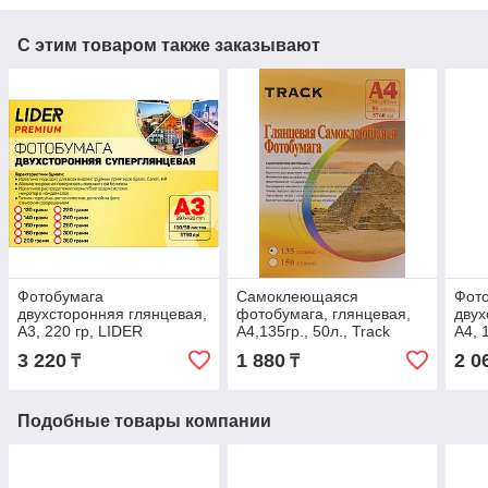
С этим товаром также заказывают
Фотобумага
Самоклеющаяся
Фот
двухсторонняя глянцевая,
фотобумага, глянцевая,
двух
A3, 220 гр, LIDER
A4,135гр., 50л., Track
А4, 
LID
3 220
1 880
2 0
₸
₸
Подобные товары компании