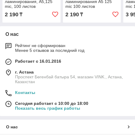
ламинирования, A5,125
ламинирования А5 125
лам
mic, 100 листов
mic 100 листов
mic 
2 190
2 190
3 9
₸
₸
О нас
Рейтинг не сформирован
Менее 5 отзывов за последний год
Работает с 16.01.2016
г. Астана
Проспект Бөгенбай батыра 54, магазин VINK., Астана,
Казахстан
Контакты
Сегодня работает с 10:00 до 18:00
Показать весь график работы
О нас