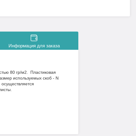
Информация для заказа
тью 80 гр/м2. Пластиковая
азмер используемых скоб - N
ер осуществляется
листы.