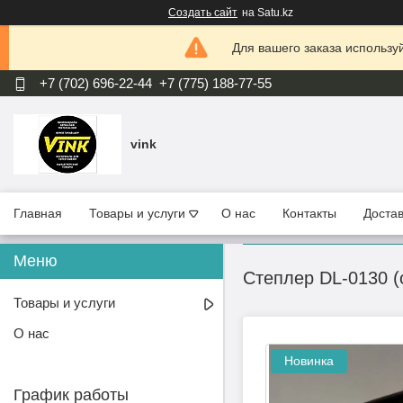
Создать сайт
на Satu.kz
Для вашего заказа используй
+7 (702) 696-22-44
+7 (775) 188-77-55
vink
Главная
Товары и услуги
О нас
Контакты
Достав
Степлер DL-0130 (о
Товары и услуги
О нас
Новинка
График работы