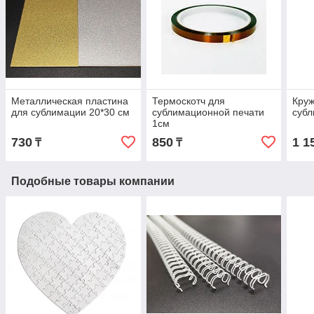
Металлическая пластина
Термоскотч для
Круж
для сублимации 20*30 см
сублимационной печати
суб
1см
730
850
1 1
₸
₸
Подобные товары компании