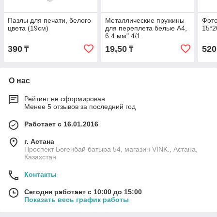
Пазлы для печати, белого
Металлические пружины
Фото
цвета (19см)
для переплета белые А4,
15*2
6.4 мм" 4/1
390
19,50
520
₸
₸
О нас
Рейтинг не сформирован
Менее 5 отзывов за последний год
Работает с 16.01.2016
г. Астана
Проспект Бөгенбай батыра 54, магазин VINK., Астана,
Казахстан
Контакты
Сегодня работает с 10:00 до 15:00
Показать весь график работы