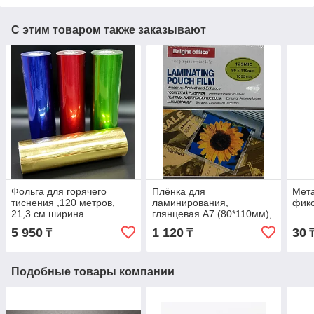
С этим товаром также заказывают
Фольга для горячего
Плёнка для
Мета
тиснения ,120 метров,
ламинирования,
фик
21,3 см ширина.
глянцевая A7 (80*110мм),
125 микрон
5 950
1 120
30
₸
₸
Подобные товары компании