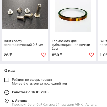
Винт (болт)
Термоскотч для
Винт
полиграфический 0.5 мм
сублимационной печати
поли
1см
26
850
1 0
₸
₸
О нас
Рейтинг не сформирован
Менее 5 отзывов за последний год
Работает с 16.01.2016
г. Астана
Проспект Бөгенбай батыра 54, магазин VINK., Астана,